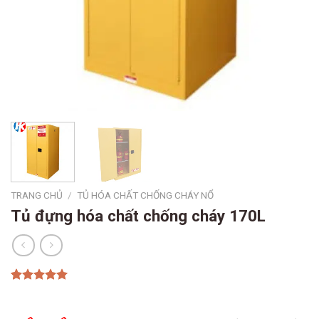
TRANG CHỦ
/
TỦ HÓA CHẤT CHỐNG CHÁY NỔ
Tủ đựng hóa chất chống cháy 170L
5.00
1
trên 5
Giá
Giá
dựa trên
gốc
hiện
đánh giá