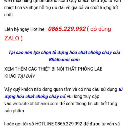
Đến mua hàng tại bhldhanoi.com Quý khách sẽ được tư vấn
nhiệt tình và nhận hỗ trợ ưu đãi về giá cả và chất lượng tốt
nhất.
0865.229.992
( có dùng
Liên hệ ngay Hotline :
ZALO )
Tại sao nên lựa chọn tủ đựng hóa chất chống cháy của
Bhldhanoi.com
XEM THÊM CÁC THIỆT BỊ NỘI THẤT PHÒNG LAB
KHÁC
TẠI ĐÂY
Vậy quý khách nào đang quan tâm và có nhu cầu sử dụng
tủ
đựng hóa chất chống cháy nổ
, vui lòng truy cập
vào
website:bhldhanoi.com
để xem thông tin chi tiết từng
sản phẩm
hoặc gọi tới số HOTLINE 0865.229.992 để được tư vấn và