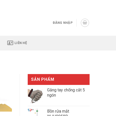
Assign a menu in Theme Options > Menus
ĐĂNG NHẬP
LIÊN HỆ
SẢN PHẨM
Găng tay chống cắt 5
ngón
Giá
Giá
gốc
hiện
Bồn rửa mắt
là:
tại