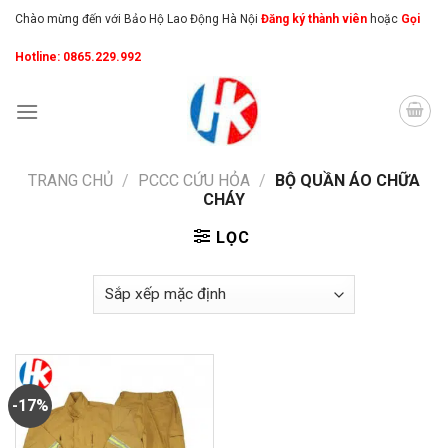
Skip
Chào mừng đến với Bảo Hộ Lao Động Hà Nội
Đăng ký thành viên
hoặc
Gọi
to
Hotline: 0865.229.992
content
TRANG CHỦ
/
PCCC CỨU HỎA
/
BỘ QUẦN ÁO CHỮA
CHÁY
LỌC
-17%