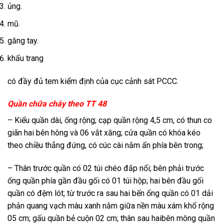
ủng.
mũ.
găng tay.
khẩu trang
có đầy đủ tem kiểm định của cục cảnh sát PCCC.
Quần chữa cháy theo TT 48
– Kiểu quần dài, ống rộng; cạp quần rộng 4,5 cm, có thun co
giãn hai bên hông và 06 vắt xăng; cửa quần có khóa kéo
theo chiều thẳng đứng, có cúc cài nằm ẩn phía bên trong;
– Thân trước quần có 02 túi chéo đắp nổi; bên phải trước
ống quần phía gần đầu gối có 01 túi hộp; hai bên đầu gối
quần có đệm lót; từ trước ra sau hai bến ống quần có 01 dải
phản quang vạch màu xanh nằm giữa nền màu xám khổ rộng
05 cm; gấu quần bẻ cuộn 02 cm; thân sau haibên mông quần