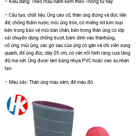
– Kiểu dáng: Theo mẫu hành kèm theo Thông tư này.
– Cấu tạo, chất liệu: Ủng cao cổ, thân ủng đứng và đúc liền
đế, chống thấm nước; mũi ủng tròn, có miếng lót kim loại
bên trong bảo vệ mũi bàn chân; bên trong thân ủng có lớp
vải chuyên dùng chống trượt, bám dính vào thànhủng;
cổ ủng, mũi ủng, các gờ sau của ủng có gân và chỉ viền xung
quanh; đế ủng đúc, dày 05 cm, có vân nổi hình răng cưa tăng
độ ma sát. Ủng được làm bằng nhựa PVC hoặc cao su nhân
tạo.
– Màu sắc: Thân ủng màu xám, đế màu đỏ.