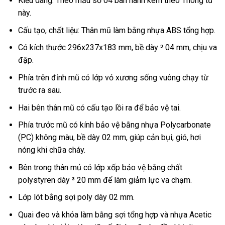
Kiểu dáng: Theo mẫu số 04 ban hành kèm theo Thông tư
này.
Cấu tạo, chất liệu: Thân mũ làm bằng nhựa ABS tổng hợp.
Có kích thước 296x237x183 mm, bề dày ³ 04 mm, chịu va
đập.
Phía trên đỉnh mũ có lớp vỏ xương sống vuông chạy từ
trước ra sau.
Hai bên thân mũ có cấu tạo lồi ra để bảo vệ tai.
Phía trước mũ có kính bảo vệ bằng nhựa Polycarbonate
(PC) không màu, bề dày 02 mm, giúp cản bụi, gió, hơi
nóng khi chữa cháy.
Bên trong thân mủ có lớp xốp bảo vệ bằng chất
polystyren dày ³ 20 mm để làm giảm lực va chạm.
Lớp lót bằng sợi poly dày 02 mm.
Quai đeo và khóa làm bằng sợi tổng hợp và nhựa Acetic