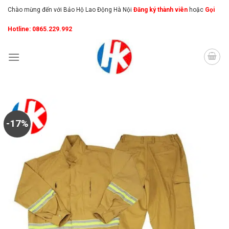
Skip
Chào mừng đến với Bảo Hộ Lao Động Hà Nội
Đăng ký thành viên
hoặc
Gọi
to
Hotline: 0865.229.992
content
-17%