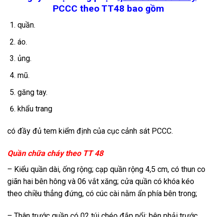
PCCC theo TT48 bao gồm
quần.
áo.
ủng.
mũ.
găng tay.
khẩu trang
có đầy đủ tem kiểm định của cục cảnh sát PCCC.
Quần chữa cháy theo TT 48
– Kiểu quần dài, ống rộng; cạp quần rộng 4,5 cm, có thun co
giãn hai bên hông và 06 vắt xăng; cửa quần có khóa kéo
theo chiều thẳng đứng, có cúc cài nằm ẩn phía bên trong;
– Thân trước quần có 02 túi chéo đắp nổi; bên phải trước