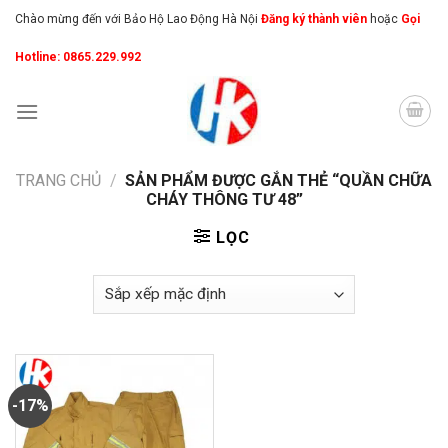
Skip
Chào mừng đến với Bảo Hộ Lao Động Hà Nội
Đăng ký thành viên
hoặc
Gọi
to
Hotline: 0865.229.992
content
TRANG CHỦ
/
SẢN PHẨM ĐƯỢC GẮN THẺ “QUẦN CHỮA
CHÁY THÔNG TƯ 48”
LỌC
-17%