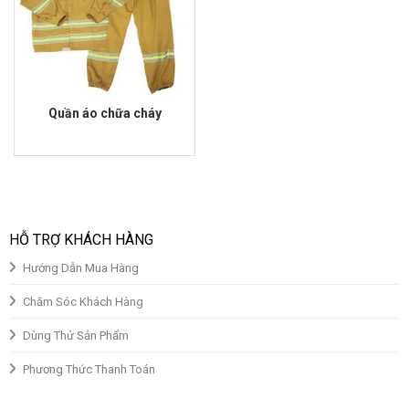
Quần áo chữa cháy
Giá
Giá
gốc
hiện
là:
tại
₫700,000.00.
là:
₫580,000.00.
HỖ TRỢ KHÁCH HÀNG
Hướng Dẫn Mua Hàng
Chăm Sóc Khách Hàng
Dùng Thử Sản Phẩm
Phương Thức Thanh Toán