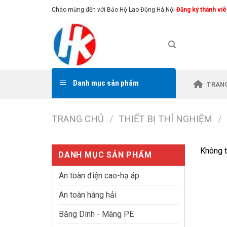
Skip
Chào mừng đến với Bảo Hộ Lao Động Hà Nội
Đăng ký thành viê
to
content
Danh mục sản phẩm
TRAN
TRANG CHỦ
/
THIẾT BỊ THÍ NGHIỆM
/
Không t
DANH MỤC SẢN PHẨM
An toàn điện cao-hạ áp
An toàn hàng hải
Băng Dính - Màng PE