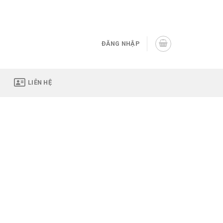
Assign a menu in Theme Options > Menus
ĐĂNG NHẬP
LIÊN HỆ