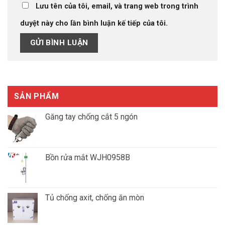
Lưu tên của tôi, email, và trang web trong trình
duyệt này cho lần bình luận kế tiếp của tôi.
SẢN PHẨM
Găng tay chống cắt 5 ngón
Giá
Giá
gốc
hiện
là:
tại
Bồn rửa mắt WJH0958B
₫1,550,000.00.
là:
₫1,300,000.00.
Tủ chống axit, chống ăn mòn