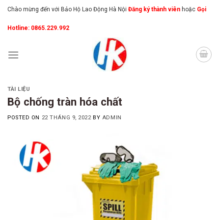
Skip
Chào mừng đến với Bảo Hộ Lao Động Hà Nội
Đăng ký thành viên
hoặc
Gọi
to
Hotline: 0865.229.992
content
TÀI LIỆU
Bộ chống tràn hóa chất
POSTED ON
22 THÁNG 9, 2022
BY
ADMIN