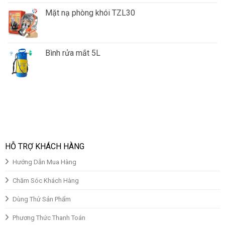
Mặt nạ phòng khói TZL30
Giá
Giá
gốc
hiện
là:
tại
Bình rửa mắt 5L
₫150,000.00.
là:
Giá
Giá
₫130,000.00.
gốc
hiện
là:
tại
₫850,000.00.
là:
₫700,000.00.
HỖ TRỢ KHÁCH HÀNG
Hướng Dẫn Mua Hàng
Chăm Sóc Khách Hàng
Dùng Thử Sản Phẩm
Phương Thức Thanh Toán