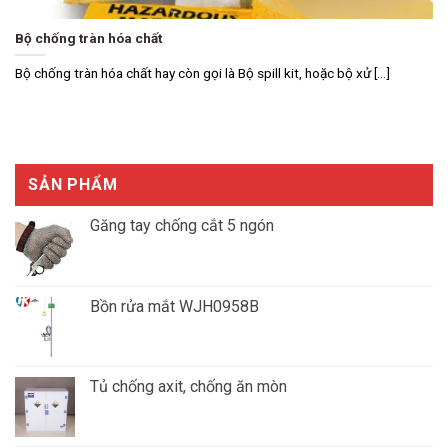
Bộ chống tràn hóa chất
Bộ chống tràn hóa chất hay còn gọi là Bộ spill kit, hoặc bộ xử [...]
SẢN PHẨM
Găng tay chống cắt 5 ngón
Giá
Giá
gốc
hiện
là:
tại
Bồn rửa mắt WJH0958B
₫1,550,000.00.
là:
₫1,300,000.00.
Tủ chống axit, chống ăn mòn