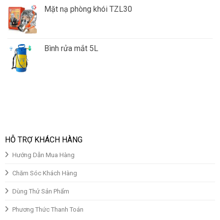
Mặt nạ phòng khói TZL30
Giá
Giá
gốc
hiện
là:
tại
Bình rửa mắt 5L
₫150,000.00.
là:
Giá
Giá
₫130,000.00.
gốc
hiện
là:
tại
₫850,000.00.
là:
₫700,000.00.
HỖ TRỢ KHÁCH HÀNG
Hướng Dẫn Mua Hàng
Chăm Sóc Khách Hàng
Dùng Thử Sản Phẩm
Phương Thức Thanh Toán