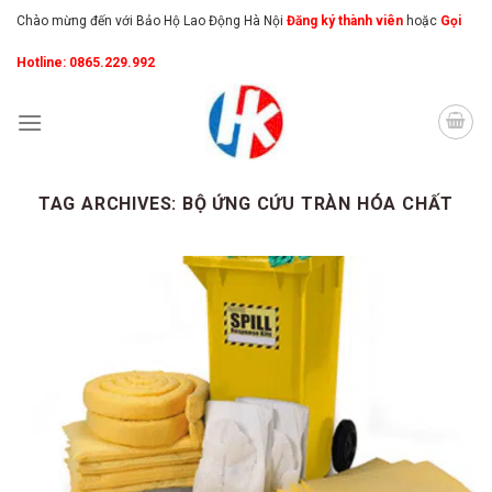
Skip
Chào mừng đến với Bảo Hộ Lao Động Hà Nội
Đăng ký thành viên
hoặc
Gọi
to
Hotline: 0865.229.992
content
TAG ARCHIVES:
BỘ ỨNG CỨU TRÀN HÓA CHẤT