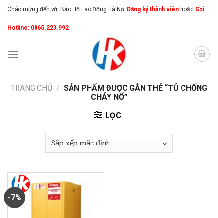
Skip
Chào mừng đến với Bảo Hộ Lao Động Hà Nội
Đăng ký thành viên
hoặc
Gọi
to
Hotline: 0865.229.992
content
TRANG CHỦ
/
SẢN PHẨM ĐƯỢC GẮN THẺ “TỦ CHỐNG
CHÁY NỔ”
LỌC
-7%