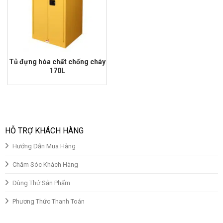
Tủ đựng hóa chất chống cháy
170L
Giá
Giá
gốc
hiện
là:
tại
₫30,000,000.00.
là:
₫28,000,000.00.
HỖ TRỢ KHÁCH HÀNG
Hướng Dẫn Mua Hàng
Chăm Sóc Khách Hàng
Dùng Thử Sản Phẩm
Phương Thức Thanh Toán