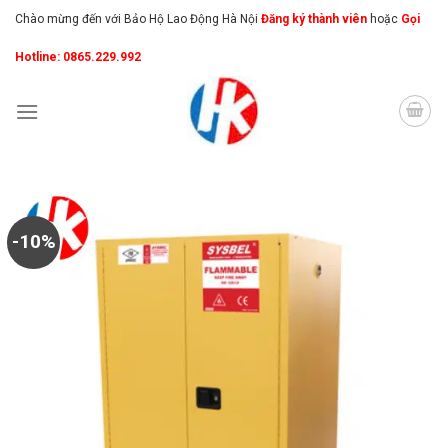
Skip
Chào mừng đến với Bảo Hộ Lao Động Hà Nội
Đăng ký thành viên
hoặc
Gọi
to
Hotline: 0865.229.992
content
-10%