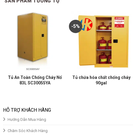
SẢN PHẨM TƯƠNG TỰ
-5%
Tủ An Toàn Chống Cháy Nổ
Tủ chứa hóa chất chống cháy
83L SC30055YA
90gal
Giá
Giá
gốc
hiện
là:
tại
₫40,000,000.00.
là:
₫38,000,000.00.
HỖ TRỢ KHÁCH HÀNG
Hướng Dẫn Mua Hàng
Chăm Sóc Khách Hàng