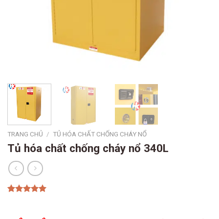
TRANG CHỦ
/
TỦ HÓA CHẤT CHỐNG CHÁY NỔ
Tủ hóa chất chống cháy nổ 340L
5.00
1
trên 5
Giá
Giá
dựa trên
gốc
hiện
đánh giá