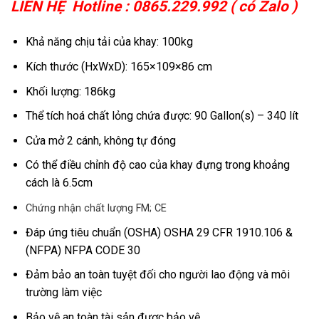
LIÊN HỆ Hotline : 0865.229.992 ( có Zalo )
là:
tại
₫42,000,000.00.
là:
Khả năng chịu tải của khay: 100kg
₫38,000,000.00.
Kích thước (HxWxD): 165×109×86 cm
Khối lượng: 186kg
Thể tích hoá chất lỏng chứa được: 90 Gallon(s) – 340 lít
Cửa mở 2 cánh, không tự đóng
Có thể điều chỉnh độ cao của khay đựng trong khoảng
cách là 6.5cm
Chứng nhận chất lượng FM; CE
Đáp ứng tiêu chuẩn (OSHA) OSHA 29 CFR 1910.106 &
(NFPA) NFPA CODE 30
Đảm bảo an toàn tuyệt đối cho người lao động và môi
trường làm việc
Bảo vệ an toàn tài sản được bảo vệ