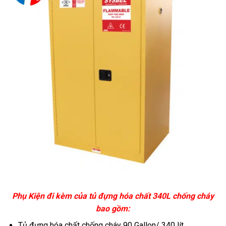
Phụ Kiện đi kèm của tủ đựng hóa chất 340L chống cháy
bao gồm:
Tủ đựng hóa chất chống cháy 90 Gallon/ 340 lít