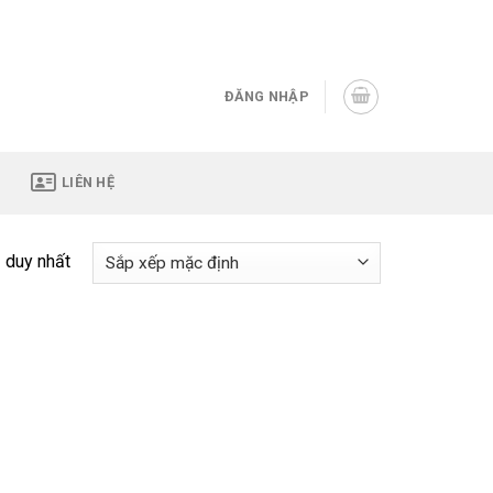
Assign a menu in Theme Options > Menus
ĐĂNG NHẬP
LIÊN HỆ
ả duy nhất