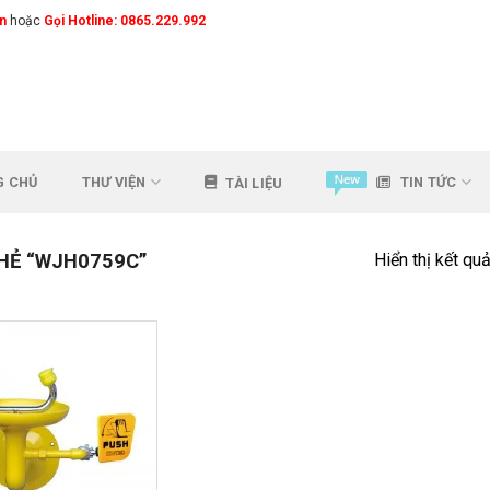
n
hoặc
Gọi Hotline: 0865.229.992
G CHỦ
THƯ VIỆN
TIN TỨC
TÀI LIỆU
HẺ “WJH0759C”
Hiển thị kết qu