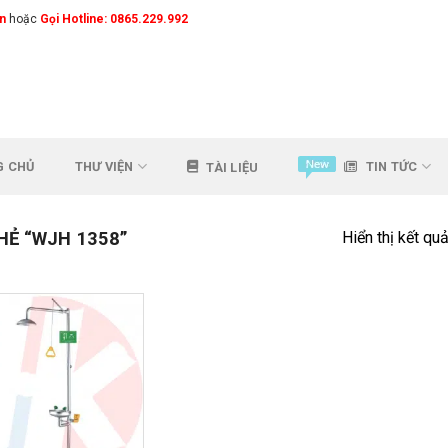
n
hoặc
Gọi Hotline: 0865.229.992
G CHỦ
THƯ VIỆN
TIN TỨC
TÀI LIỆU
Ẻ “WJH 1358”
Hiển thị kết qu