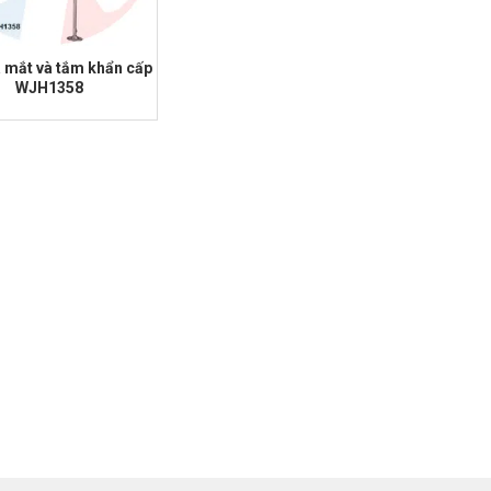
 mắt và tắm khẩn cấp
WJH1358
000.00.
000.00.