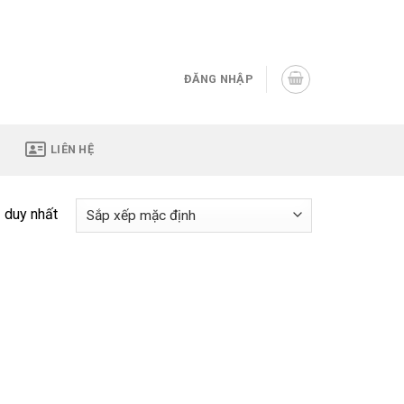
Assign a menu in Theme Options > Menus
ĐĂNG NHẬP
LIÊN HỆ
ả duy nhất