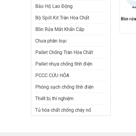
Bảo Hộ Lao Động
Bộ Spill Kit Tràn Hóa Chất
Bồn rửa
Bồn Rửa Mắt Khẩn Cấp
Giá
Giá
gốc
hiện
là:
tại
Chưa phân loại
₫7,000,
là:
₫6,200,
Pallet Chống Tràn Hóa Chất
Pallet nhựa chống tĩnh điện
PCCC CỨU HỎA
Phòng sạch chống tĩnh điện
Thiết bị thí nghiệm
Tủ hóa chất chống cháy nổ