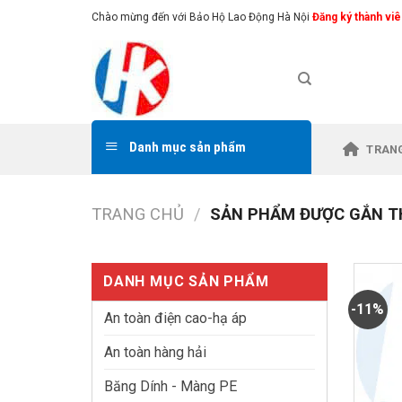
Skip
Chào mừng đến với Bảo Hộ Lao Động Hà Nội
Đăng ký thành viê
to
content
Danh mục sản phẩm
TRAN
TRANG CHỦ
/
SẢN PHẨM ĐƯỢC GẮN TH
DANH MỤC SẢN PHẨM
-11%
An toàn điện cao-hạ áp
An toàn hàng hải
Băng Dính - Màng PE