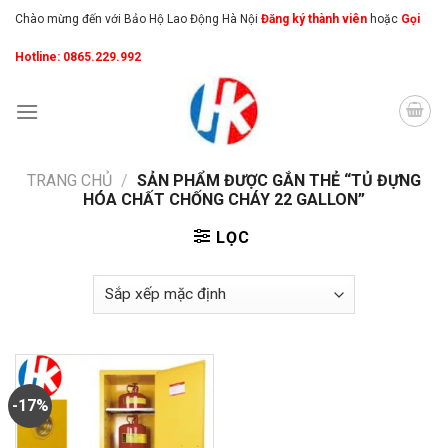
Skip
Chào mừng đến với Bảo Hộ Lao Động Hà Nội
Đăng ký thành viên
hoặc
Gọi
to
Hotline: 0865.229.992
content
TRANG CHỦ
/
SẢN PHẨM ĐƯỢC GẮN THẺ “TỦ ĐỰNG
HÓA CHẤT CHỐNG CHÁY 22 GALLON”
LỌC
-17%