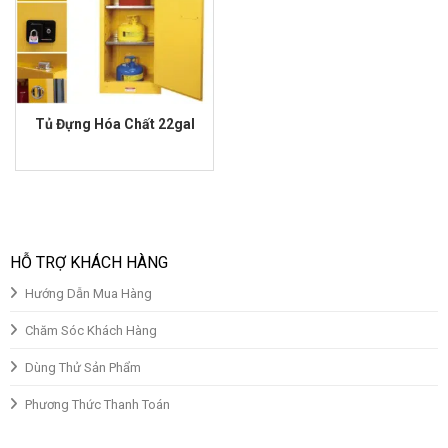
Tủ Đựng Hóa Chất 22gal
Giá
Giá
gốc
hiện
là:
tại
₫30,000,000.00.
là:
₫25,000,000.00.
HỖ TRỢ KHÁCH HÀNG
Hướng Dẫn Mua Hàng
Chăm Sóc Khách Hàng
Dùng Thử Sản Phẩm
Phương Thức Thanh Toán