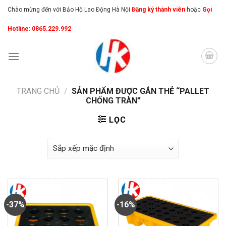
Skip
Chào mừng đến với Bảo Hộ Lao Động Hà Nội
Đăng ký thành viên
hoặc
Gọi
to
Hotline: 0865.229.992
content
TRANG CHỦ
/
SẢN PHẨM ĐƯỢC GẮN THẺ “PALLET
CHỐNG TRÀN”
LỌC
-37%
-16%