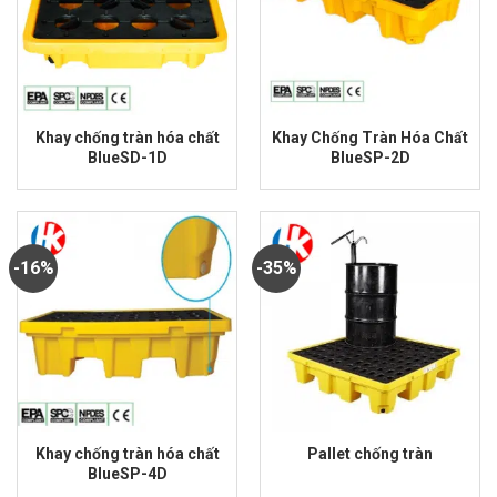
Khay chống tràn hóa chất
Khay Chống Tràn Hóa Chất
BlueSD-1D
BlueSP-2D
Giá
Giá
Giá
Giá
gốc
hiện
gốc
hiện
là:
tại
là:
tại
₫2,050,000.00.
là:
₫3,800,000.00.
là:
₫1,300,000.00.
₫3,200,000.00.
-16%
-35%
Khay chống tràn hóa chất
Pallet chống tràn
BlueSP-4D
Giá
Giá
Giá
Giá