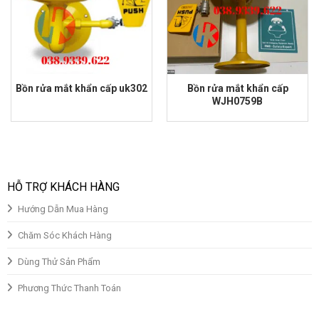
Bồn rửa mắt khẩn cấp uk302
Bồn rửa mắt khẩn cấp
WJH0759B
Giá
Giá
Giá
Giá
gốc
hiện
gốc
hiện
là:
tại
là:
tại
₫3,500,000.00.
là:
₫3,500,000.00.
là:
₫2,800,000.00.
₫2,800,000.00.
HỖ TRỢ KHÁCH HÀNG
Hướng Dẫn Mua Hàng
Chăm Sóc Khách Hàng
Dùng Thử Sản Phẩm
Phương Thức Thanh Toán