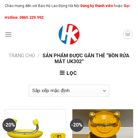
Skip
Chào mừng đến với Bảo Hộ Lao Động Hà Nội
Đăng ký thành viên
hoặc
Gọi
to
Hotline: 0865.229.992
content
TRANG CHỦ
/
SẢN PHẨM ĐƯỢC GẮN THẺ “BỒN RỬA
MẮT UK302”
LỌC
-20%
-20%