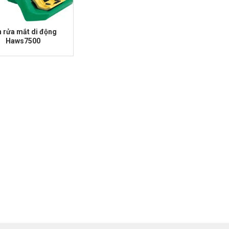
 rửa mắt di động
Haws7500
,000.00.
,000.00.