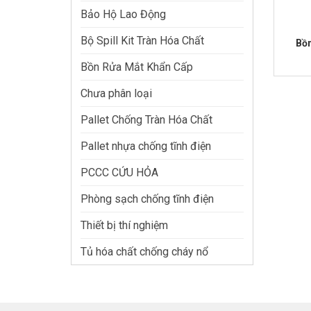
Bảo Hộ Lao Động
Bộ Spill Kit Tràn Hóa Chất
Bồn
Bồn Rửa Mắt Khẩn Cấp
Giá
Giá
gốc
hiện
là:
tại
Chưa phân loại
₫25,000
là:
₫18,000
Pallet Chống Tràn Hóa Chất
Pallet nhựa chống tĩnh điện
PCCC CỨU HỎA
Phòng sạch chống tĩnh điện
Thiết bị thí nghiệm
Tủ hóa chất chống cháy nổ