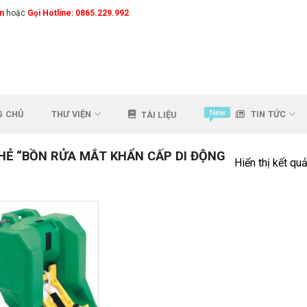
n
hoặc
Gọi Hotline: 0865.229.992
G CHỦ
THƯ VIỆN
TIN TỨC
TÀI LIỆU
Ẻ “BỒN RỬA MẮT KHẨN CẤP DI ĐỘNG
Hiển thị kết qu