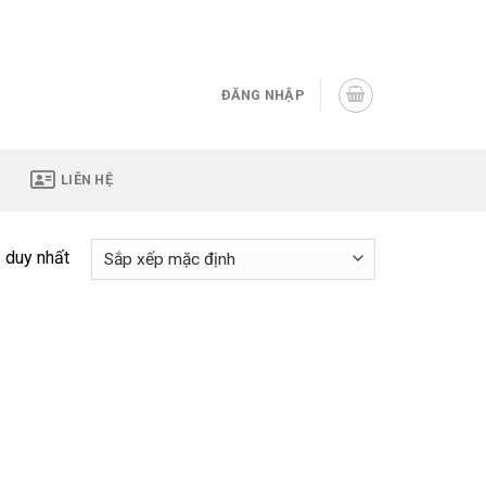
Assign a menu in Theme Options > Menus
ĐĂNG NHẬP
LIÊN HỆ
ả duy nhất