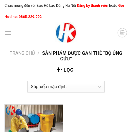
Skip
Chào mừng đến với Bảo Hộ Lao Động Hà Nội
Đăng ký thành viên
hoặc
Gọi
to
Hotline: 0865.229.992
content
TRANG CHỦ
/
SẢN PHẨM ĐƯỢC GẮN THẺ “BỘ ỨNG
CỨU”
LỌC