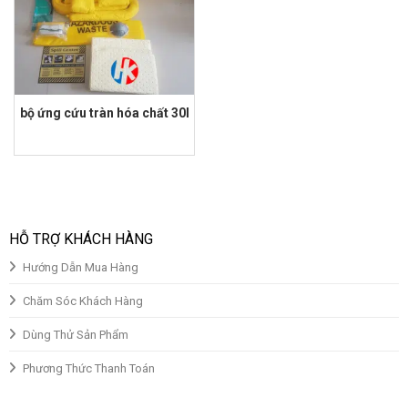
bộ ứng cứu tràn hóa chất 30l
Giá
Giá
gốc
hiện
là:
tại
₫1,800,000.00.
là:
₫1,350,000.00.
HỖ TRỢ KHÁCH HÀNG
Hướng Dẫn Mua Hàng
Chăm Sóc Khách Hàng
Dùng Thử Sản Phẩm
Phương Thức Thanh Toán