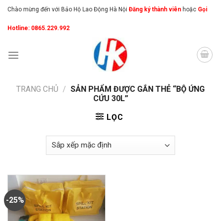
Skip
Chào mừng đến với Bảo Hộ Lao Động Hà Nội
Đăng ký thành viên
hoặc
Gọi
to
Hotline: 0865.229.992
content
TRANG CHỦ
/
SẢN PHẨM ĐƯỢC GẮN THẺ “BỘ ỨNG
CỨU 30L”
LỌC
-25%