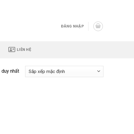
Assign a menu in Theme Options > Menus
ĐĂNG NHẬP
LIÊN HỆ
ả duy nhất