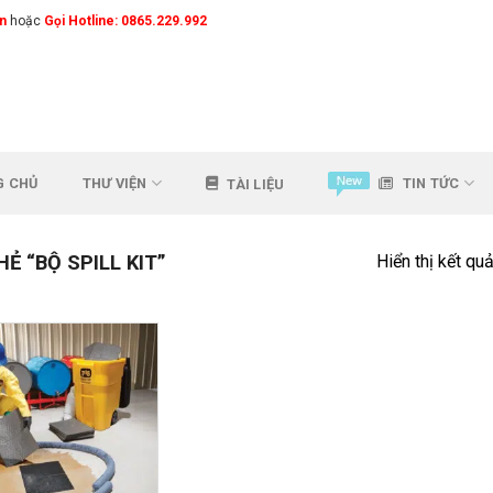
n
hoặc
Gọi Hotline: 0865.229.992
G CHỦ
THƯ VIỆN
TIN TỨC
TÀI LIỆU
 “BỘ SPILL KIT”
Hiển thị kết qu