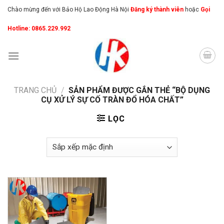
Skip
Chào mừng đến với Bảo Hộ Lao Động Hà Nội
Đăng ký thành viên
hoặc
Gọi
to
Hotline: 0865.229.992
content
TRANG CHỦ
/
SẢN PHẨM ĐƯỢC GẮN THẺ “BỘ DỤNG
CỤ XỬ LÝ SỰ CỐ TRÀN ĐỔ HÓA CHẤT”
LỌC