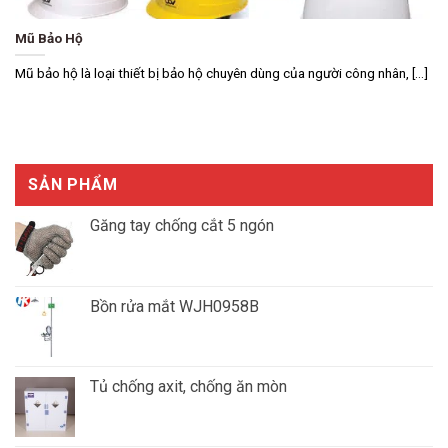
Mũ Bảo Hộ
Mũ bảo hộ là loại thiết bị bảo hộ chuyên dùng của người công nhân, [...]
SẢN PHẨM
Găng tay chống cắt 5 ngón
Giá
Giá
gốc
hiện
là:
tại
Bồn rửa mắt WJH0958B
₫1,550,000.00.
là:
₫1,300,000.00.
Tủ chống axit, chống ăn mòn