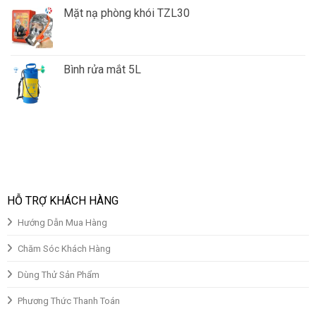
Mặt nạ phòng khói TZL30
Giá
Giá
gốc
hiện
là:
tại
Bình rửa mắt 5L
₫150,000.00.
là:
Giá
Giá
₫130,000.00.
gốc
hiện
là:
tại
₫850,000.00.
là:
₫700,000.00.
HỖ TRỢ KHÁCH HÀNG
Hướng Dẫn Mua Hàng
Chăm Sóc Khách Hàng
Dùng Thử Sản Phẩm
Phương Thức Thanh Toán