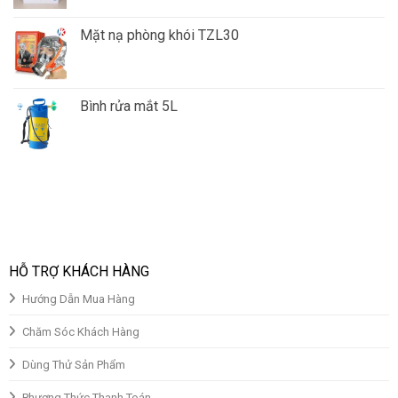
Mặt nạ phòng khói TZL30
Giá
Giá
gốc
hiện
là:
tại
Bình rửa mắt 5L
₫150,000.00.
là:
Giá
Giá
₫130,000.00.
gốc
hiện
là:
tại
₫850,000.00.
là:
₫700,000.00.
HỖ TRỢ KHÁCH HÀNG
Hướng Dẫn Mua Hàng
Chăm Sóc Khách Hàng
Dùng Thử Sản Phẩm
Phương Thức Thanh Toán