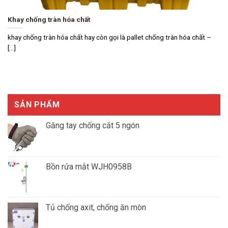
Khay chống tràn hóa chất
khay chống tràn hóa chất hay còn gọi là pallet chống tràn hóa chất –
[...]
SẢN PHẨM
Găng tay chống cắt 5 ngón
Giá
Giá
gốc
hiện
là:
tại
Bồn rửa mắt WJH0958B
₫1,550,000.00.
là:
₫1,300,000.00.
Tủ chống axit, chống ăn mòn