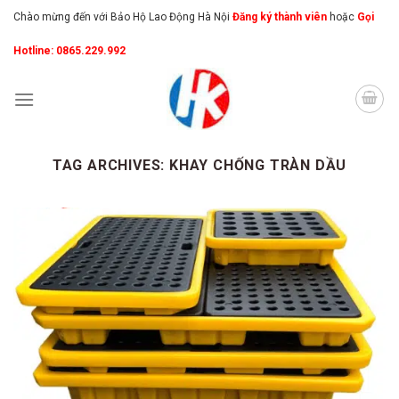
Skip
Chào mừng đến với Bảo Hộ Lao Động Hà Nội
Đăng ký thành viên
hoặc
Gọi
to
Hotline: 0865.229.992
content
TAG ARCHIVES:
KHAY CHỐNG TRÀN DẦU